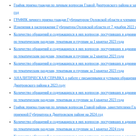
График приема граждан по личным вопросам Главой Дмитровского района и за
год
ГРАФИК личного приема граждан Губернатором Орловской области и членами 
Изменения в распоряжение Губернатора Орловской области от 7 декабря 2022 
Количество обращений и содержащихся в них вопросов, поступивших в админ
по тематическим разделам, тематикам и группам за 1 квартал 2023 года
Количество обращений и содержащихся в них вопросов, поступивших в админ
по тематическим разделам, тематикам и группам за 2 квартал 2023 года
Количество обращений и содержащихся в них вопросов, поступивших в админ
по тематическим разделам, тематикам и группам за 3 квартал 2023 года
АНАЛИТИЧЕСКАЯ СПРАВКА о работе с письменными и устными обращениям
Дмитровского района в 2023 году
Количество обращений и содержащихся в них вопросов, поступивших в админ
по тематическим разделам, тематикам и группам за 4 квартал 2023 года
График приема граждан по личным вопросам Главой района, заместителями Гла
приемной Губернатора в Дмитровском районе на 2024 год
Количество обращений и содержащихся в них вопросов, поступивших в админ
по тематическим разделам, тематикам и группам за 1 квартал 2024 года