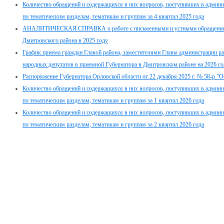
Количество обращений и содержащихся в них вопросов, поступивших в админ
по тематическим разделам, тематикам и группам за 4 квартал 2025 года
АНАЛИТИЧЕСКАЯ СПРАВКА о работе с письменными и устными обращениям
Дмитровского района в 2025 году
График приема граждан Главой района, заместителями Главы администрации р
народных депутатов в приемной Губернатора в Дмитровском районе на 2026 го
Распоряжение Губернатора Орловской области от 22 декабря 2025 г. № 58-р "
Количество обращений и содержащихся в них вопросов, поступивших в админ
по тематическим разделам, тематикам и группам за 1 квартал 2026 года
Количество обращений и содержащихся в них вопросов, поступивших в админ
по тематическим разделам, тематикам и группам за 2 квартал 2026 года