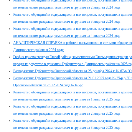
Количество обращений и содержащихся в них вопросов, поступивших в админ
по тематическим разделам, тематикам и группам за 2 квартал 2024 года
Количество обращений и содержащихся в них вопросов, поступивших в админ
по тематическим разделам, тематикам и группам за 3 квартал 2024 года
Количество обращений и содержащихся в них вопросов, поступивших в админ
по тематическим разделам, тематикам и группам за 4 квартал 2024 года
АНАЛИТИЧЕСКАЯ СПРАВКА о работе с письменными и устными обращениям
Дмитровского района в 2024 году
График приема граждан Главой района, заместителями Главы администрации р
народных депутатов в приемной Губернатора в Дмитровском районе на 2025 го
Распоряжение Губернатора Орловской области от 25 декабря 2024 г. № 67-р "
Распоряжение Губернатора Орловской области от 21.01.2025 года № 25-р р "О
Орловской области от 25.12.2024 года № 67-р"
Количество обращений и содержащихся в них вопросов, поступивших в админ
по тематическим разделам, тематикам и группам за 1 квартал 2025 года
Количество обращений и содержащихся в них вопросов, поступивших в админ
по тематическим разделам, тематикам и группам за 2 квартал 2025 года
Количество обращений и содержащихся в них вопросов, поступивших в админ
по тематическим разделам, тематикам и группам за 3 квартал 2025 года