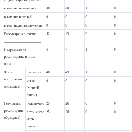
в том числе заявлений
48
49
1
0
в том числе жалоб
0
0
0
0
в том числе предложений
0
0
0
0
Рассмотрено в органе
42
43
0
0
_____________________
Направлено на
6
7
1
0
рассмотрение в иные
органы
Форма
письменно
48
49
1
0
поступления
устно
0
0
0
0
обращений
(личный
прием)
Результаты
поддержано
25
26
0
0
рассмотрения
в том числе
25
26
0
0
обращений
меры
приняты