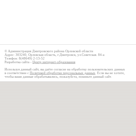
© Администрация Дмитровского района Орловской области
Адрес: 303240, Орловская область, г.Дмитровск, ул.Советская. 84-а
Телефон: 8(48649) 2-13-52
Разработка сайта -
Центр интернет-образования
Используя данный сайт, вы даёте согласие на обработку пользовательских данных
в соответствии с
Политикой обработки персональных данных
. Если вы не хотите,
чтобы ваши данные обрабатывались, пожалуйста, покиньте данный сайт.