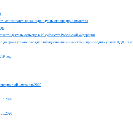
м
т налогоплательщика индивидуального предпринимателя»
ода
 вести деятельность еще в 19 субъектах Российской Федерации
во до срока уплаты, наряду с имущественными налогами, производить уплату НДФЛ в с
019 год
ларационной кампании-2020
.05.2020
.05.2020