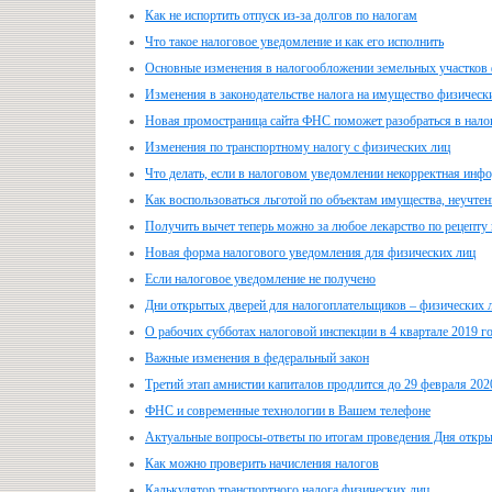
Как не испортить отпуск из-за долгов по налогам
Что такое налоговое уведомление и как его исполнить
Основные изменения в налогообложении земельных участков 
Изменения в законодательстве налога на имущество физическ
Новая промостраница сайта ФНС поможет разобраться в нало
Изменения по транспортному налогу с физических лиц
Что делать, если в налоговом уведомлении некорректная инф
Как воспользоваться льготой по объектам имущества, неучте
Получить вычет теперь можно за любое лекарство по рецепту 
Новая форма налогового уведомления для физических лиц
Если налоговое уведомление не получено
Дни открытых дверей для налогоплательщиков – физических 
О рабочих субботах налоговой инспекции в 4 квартале 2019 г
Важные изменения в федеральный закон
Третий этап амнистии капиталов продлится до 29 февраля 202
ФНС и современные технологии в Вашем телефоне
Актуальные вопросы-ответы по итогам проведения Дня откры
Как можно проверить начисления налогов
Калькулятор транспортного налога физических лиц