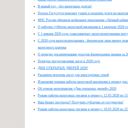
В новый год – без налоговых долгов!
Портал Госуслуги поможет узнать и оплатить долги по налога
ФНС России обновила мобильное приложение «Личный кабине
О рабочих субботах налоговой инспекции в 1 квартале 2020 г
С 1 января 2020 года «самозанятые» налогоплательщики могут
С 2020 года налогоплательщики - физические лица имеют пра
налогового платежа
О порядке декларирования доходов физическими лицами за 2
Порядок предоставления льгот в 2020 году
ДНИ ОТКРЫТЫХ ДВЕРЕЙ 2020!
Расширен перечень льгот для многодетных семей
Изменение режима работы налоговой инспекции в период дек
Об отмене мероприятия «Дни открытых дверей»-2020
Режим работы налоговых органов в период с 12.05.2020 по 15
Ваш бизнес пострадал? Получите субсидию от государства!
Режим работы налоговых органов в период с 18.05.2020 по 22