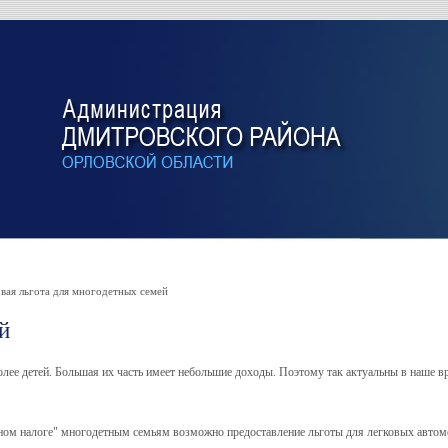
ая льгота для многодетных семей
й
лее детей. Большая их часть имеет небольшие доходы. Поэтому так актуальны в наше 
тном налоге" многодетным семьям возможно предоставление льготы для легковых автом