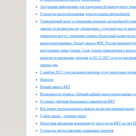
Актуальная информация для владельцев большегрузного тран
О порядке налогообложения дорогостоящих автомобилей.
Транспортный налог в отношении легковых автомобилей стои
зависит от количества лет, прошедших с года выпуска до нало
транспорта могут с помощью сервиса Налоговый калькулятор с
налогоплательщиков. Оплату налога ФНС России рекомендует 
наступления срока уплаты. Срок уплаты транспортного налога
налоговую инспекцию, которая до 01.12.2017 года осуществл
приема дни.
С ноября 2017 года расширен перечень услуг налоговых орг
Новости
Новый закон о ККТ
Возможности сервиса «Личный кабинет налогоплательщика д
О сроках действия фискального накопителя ККТ
Кто может воспользоваться правом на имущественный вычет.
Сдаёте жильё - уплатите налог
Налоговая инспекция компенсирует расходы на ККТ за счет Е
О порядке предоставления социальных вычетов