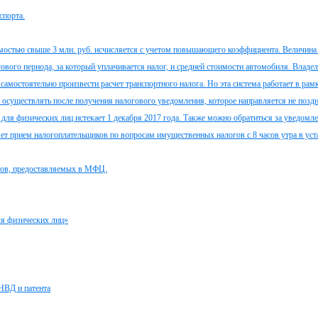
спорта.
мостью свыше 3 млн. руб. исчисляется с учетом повышающего коэффициента. Величина
гового периода, за который уплачивается налог, и средней стоимости автомобиля. Владе
амостоятельно произвести расчет транспортного налога. Но эта система работает в рам
осуществлять после получения налогового уведомления, которое направляется не поздн
 для физических лиц истекает 1 декабря 2017 года. Также можно обратиться за уведомл
яет прием налогоплательщиков по вопросам имущественных налогов с 8 часов утра в ус
анов, предоставляемых в МФЦ.
ля физических лиц»
НВД и патента