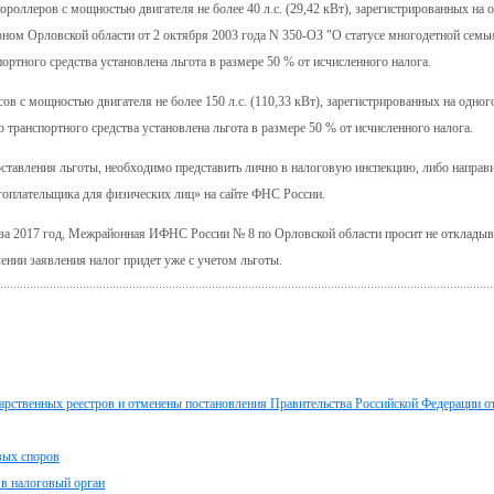
ороллеров с мощностью двигателя не более 40 л.с. (29,42 кВт), зарегистрированных на 
коном Орловской области от 2 октября 2003 года N 350-ОЗ "О статусе многодетной семь
ортного средства установлена льгота в размере 50 % от исчисленного налога.
ов с мощностью двигателя не более 150 л.с. (110,33 кВт), зарегистрированных на одног
 транспортного средства установлена льгота в размере 50 % от исчисленного налога.
оставления льготы, необходимо представить лично в налоговую инспекцию, либо направи
гоплательщика для физических лиц» на сайте ФНС России.
 за 2017 год, Межрайонная ИФНС России № 8 по Орловской области просит не откладыв
ении заявления налог придет уже с учетом льготы.
дарственных реестров и отменены постановления Правительства Российской Федерации от
вых споров
 в налоговый орган