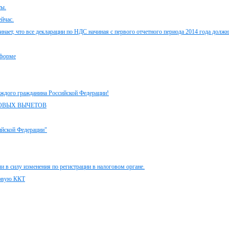
ты.
ейчас.
ет, что все декларации по НДС начиная с первого отчетного периода 2014 года долж
 форме
аждого гражданина Российской Федерации!
ОВЫХ ВЫЧЕТОВ
ийской Федерации"
 в силу изменения по регистрации в налоговом органе.
новую ККТ