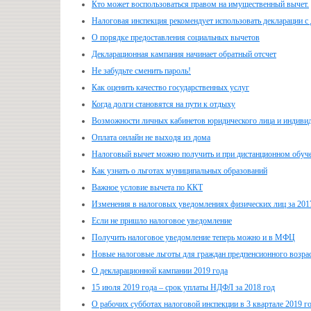
Кто может воспользоваться правом на имущественный вычет.
Налоговая инспекция рекомендует использовать декларации 
О порядке предоставления социальных вычетов
Декларационная кампания начинает обратный отсчет
Не забудьте сменить пароль!
Как оценить качество государственных услуг
Когда долги становятся на пути к отдыху
Возможности личных кабинетов юридического лица и индиви
Оплата онлайн не выходя из дома
Налоговый вычет можно получить и при дистанционном обуч
Как узнать о льготах муниципальных образований
Важное условие вычета по ККТ
Изменения в налоговых уведомлениях физических лиц за 201
Если не пришло налоговое уведомление
Получить налоговое уведомление теперь можно и в МФЦ
Новые налоговые льготы для граждан предпенсионного возра
О декларационной кампании 2019 года
15 июля 2019 года – срок уплаты НДФЛ за 2018 год
О рабочих субботах налоговой инспекции в 3 квартале 2019 г