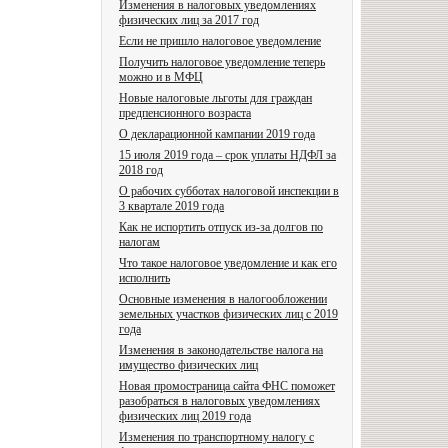
Изменения в налоговых уведомлениях
физических лиц за 2017 год
Если не пришло налоговое уведомление
Получить налоговое уведомление теперь
можно и в МФЦ
Новые налоговые льготы для граждан
предпенсионного возраста
О декларационной кампании 2019 года
15 июля 2019 года – срок уплаты НДФЛ за
2018 год
О рабочих субботах налоговой инспекции в
3 квартале 2019 года
Как не испортить отпуск из-за долгов по
налогам
Что такое налоговое уведомление и как его
исполнить
Основные изменения в налогообложении
земельных участков физических лиц с 2019
года
Изменения в законодательстве налога на
имущество физических лиц
Новая промостраница сайта ФНС поможет
разобраться в налоговых уведомлениях
физических лиц 2019 года
Изменения по транспортному налогу с