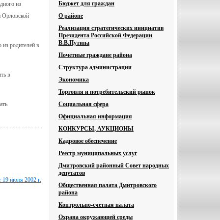
Бюджет для граждан
одного из
и Орловской
О районе
Реализация стратегических инициатив
Президента Российской Федерации
В.В.Путина
о из родителей в
Почетные граждане района
Структура администрации
ть в
Экономика
Торговля и потребительский рынок
ать
Социальная сфера
Официальная информация
КОНКУРСЫ, АУКЦИОНЫ
Кадровое обеспечение
Реестр муниципальных услуг
Дмитровский районный Совет народных
депутатов
 19 июня 2002 г.
Общественная палата Дмитровского
района
Контрольно-счетная палата
Охрана окружающей среды