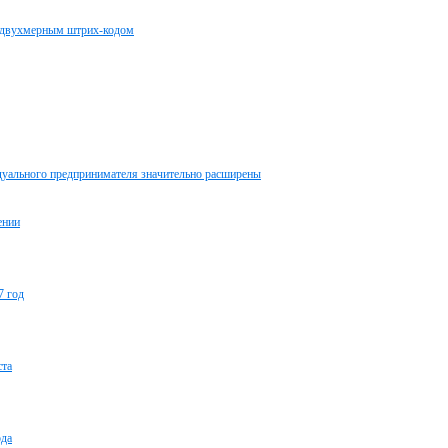
с двухмерным штрих-кодом
дуального предпринимателя значительно расширены
ении
7 год
ста
ода