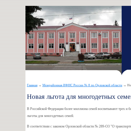
Главная
→
Межрайонная ИФНС России № 8 по Орловской области
→ Нов
Новая льгота для многодетных семе
В Российской Федерации более миллиона семей воспитывают трех и бо
льготы для многодетных семей.
В соответствии с законом Орловской области № 289-ОЗ "О транспор