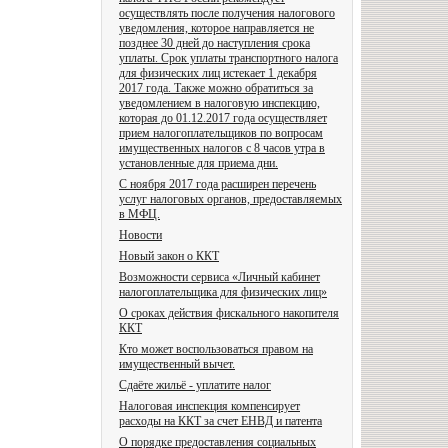
осуществлять после получения налогового
уведомления, которое направляется не
позднее 30 дней до наступления срока
уплаты. Срок уплаты транспортного налога
для физических лиц истекает 1 декабря
2017 года. Также можно обратиться за
уведомлением в налоговую инспекцию,
которая до 01.12.2017 года осуществляет
прием налогоплательщиков по вопросам
имущественных налогов с 8 часов утра в
установленные для приема дни.
С ноября 2017 года расширен перечень
услуг налоговых органов, предоставляемых
в МФЦ.
Новости
Новый закон о ККТ
Возможности сервиса «Личный кабинет
налогоплательщика для физических лиц»
О сроках действия фискального накопителя
ККТ
Кто может воспользоваться правом на
имущественный вычет.
Сдаёте жильё - уплатите налог
Налоговая инспекция компенсирует
расходы на ККТ за счет ЕНВД и патента
О порядке предоставления социальных