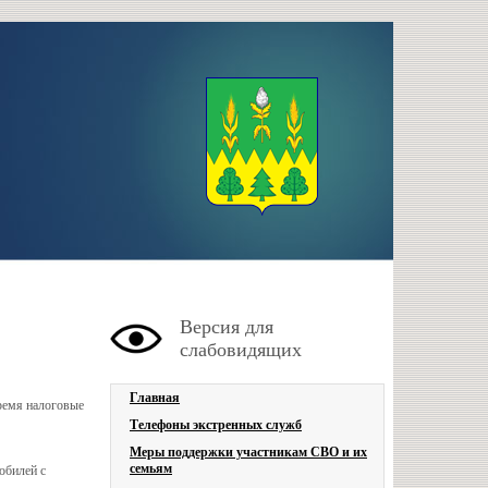
Версия для
слабовидящих
Главная
время налоговые
Телефоны экстренных служб
Меры поддержки участникам СВО и их
семьям
обилей с