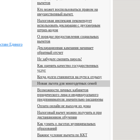
вычетов
Кто может воспользоваться правом на
имущественный вычет.
Налоговая инспекция рекомендует
использовать декларации с двухмерным
штрих-кодом
О порядке предоставления социальных
вычетов
оставе Единого
Декларационная кампания начинает
обратный отсчет
Не забудьте сменить пароль!
Как оценить качество государственных
услуг
Когда долги становятся на пути к отдыху
Новая льгота для многодетных семей
Возможности личных кабинетов
юридического лица и индивидуального
предпринимателя значительно расширены
Оплата онлайн не выходя из дома
Налоговый вычет можно получить и при
дистанционном обучении
Как узнать о льготах муниципальных
образований
Важное условие вычета по ККТ