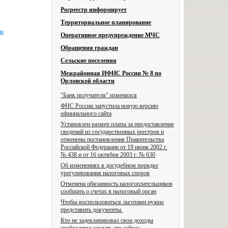
Росреестр информирует
Территориальное планирование
ны
Оперативное предупреждение МЧС
Обращения граждан
Сельские поселения
Межрайонная ИФНС России № 8 по
Орловской области
"Банк получателя" изменился
ФНС России запустила новую версию
официального сайта
Установлен размер платы за предоставление
сведений из государственных реестров и
отменены постановления Правительства
Российской Федерации от 19 июня 2002 г.
№ 438 и от 16 октября 2003 г. № 630
Об изменениях в досудебном порядке
урегулирования налоговых споров
Отменена обязанность налогоплательщиков
сообщать о счетах в налоговый орган
Чтобы воспользоваться льготами нужно
представить документы.
Кто не задекларировал свои доходы