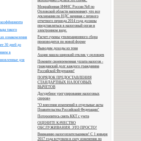
необходимо сделать это сейчас.
Межрайонная ИФНС России №8 по
Орловской области напоминает, что все
декларации по НДС начиная с первого
отчетного периода 2014 года должны
 коэффициента
представляться в налоговый орган в
льцы такого
электронном виде.
Расчет суммы утилизационного сбора
ках ознакомления
производится по новой форме
ее 30 дней до
Выводим доходы из тени
ением в
Акция нашла широкий отклик у орловцев
тановленные для
Помните своевременная уплата налогов -
гражданский долг каждого гражданина
Российской Федерации!
ПОРЯДОК ПРЕДОСТАВЛЕНИЯ
СТАНДАРТНЫХ НАЛОГОВЫХ
ВЫЧЕТОВ
Досудебное урегулирование налоговых
споров»
"О внесении изменений в отдельные акты
Правительства Российской Федерации"
Поторопитесь снять ККТ с учета
ОЦЕНИТЕ КАЧЕСТВО
ОБСЛУЖИВАНИЯ. ЭТО ПРОСТО!
Вниманию налогоплательщиков! С 1 января
2017 года вступили в силу изменения по