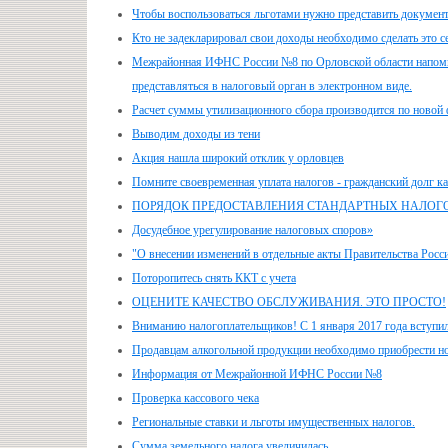
Чтобы воспользоваться льготами нужно представить докумен
Кто не задекларировал свои доходы необходимо сделать это с
Межрайонная ИФНС России №8 по Орловской области напомина
представляться в налоговый орган в электронном виде.
Расчет суммы утилизационного сбора производится по новой
Выводим доходы из тени
Акция нашла широкий отклик у орловцев
Помните своевременная уплата налогов - гражданский долг к
ПОРЯДОК ПРЕДОСТАВЛЕНИЯ СТАНДАРТНЫХ НАЛОГ
Досудебное урегулирование налоговых споров»
"О внесении изменений в отдельные акты Правительства Росс
Поторопитесь снять ККТ с учета
ОЦЕНИТЕ КАЧЕСТВО ОБСЛУЖИВАНИЯ. ЭТО ПРОСТО!
Вниманию налогоплательщиков! С 1 января 2017 года вступили
Продавцам алкогольной продукции необходимо приобрести 
Информация от Межрайонной ИФНС России №8
Проверка кассового чека
Региональные ставки и льготы имущественных налогов.
Сумма земельного налога увеличилась.