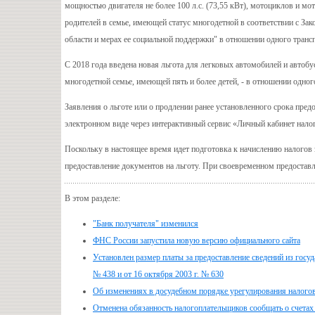
мощностью двигателя не более 100 л.с. (73,55 кВт), мотоциклов и мот
родителей в семье, имеющей статус многодетной в соответствии с За
области и мерах ее социальной поддержки" в отношении одного трансп
С 2018 года введена новая льгота для легковых автомобилей и автобус
многодетной семье, имеющей пять и более детей, - в отношении одного
Заявления о льготе или о продлении ранее установленного срока пред
электронном виде через интерактивный сервис «Личный кабинет нало
Поскольку в настоящее время идет подготовка к начислению налогов
предоставление документов на льготу. При своевременном предоставл
В этом разделе:
"Банк получателя" изменился
ФНС России запустила новую версию официального сайта
Установлен размер платы за предоставление сведений из госу
№ 438 и от 16 октября 2003 г. № 630
Об изменениях в досудебном порядке урегулирования налого
Отменена обязанность налогоплательщиков сообщать о счетах