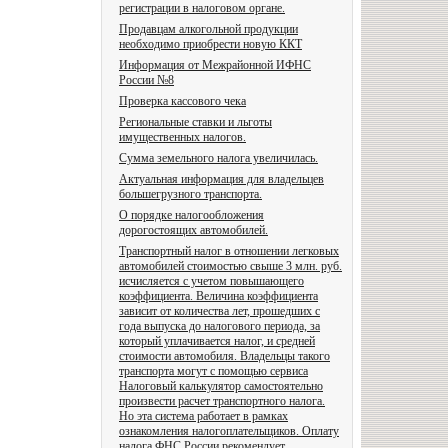
регистрации в налоговом органе.
Продавцам алкогольной продукции
необходимо приобрести новую ККТ
Информация от Межрайонной ИФНС
России №8
Проверка кассового чека
Региональные ставки и льготы
имущественных налогов.
Сумма земельного налога увеличилась.
Актуальная информация для владельцев
большегрузного транспорта.
О порядке налогообложения
дорогостоящих автомобилей.
Транспортный налог в отношении легковых
автомобилей стоимостью свыше 3 млн. руб.
исчисляется с учетом повышающего
коэффициента. Величина коэффициента
зависит от количества лет, прошедших с
года выпуска до налогового периода, за
который уплачивается налог, и средней
стоимости автомобиля. Владельцы такого
транспорта могут с помощью сервиса
Налоговый калькулятор самостоятельно
произвести расчет транспортного налога.
Но эта система работает в рамках
ознакомления налогоплательщиков. Оплату
налога ФНС России рекомендует