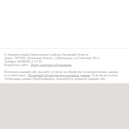
© Администрация Дмитровского района Орловской области
Адрес: 303240, Орловская область, г.Дмитровск, ул.Советская. 84-а
Телефон: 8(48649) 2-13-52
Разработка сайта -
Центр интернет-образования
Используя данный сайт, вы даёте согласие на обработку пользовательских данных
в соответствии с
Политикой обработки персональных данных
. Если вы не хотите,
чтобы ваши данные обрабатывались, пожалуйста, покиньте данный сайт.