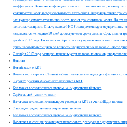
коэффициента. Величина коэффициента зависит от количества лет, прошедших с
уплачивается налог, и средней стоимости автомобиля. Владельцы такого тран
калькулятор самостоятельно произвести расчет транспортного налога. Но эта с
налогоплательщиков. Оплату налога ФНС России рекомендует осуществлять по
направляется не позднее 30 дней до наступления срока уплаты. Срок уплаты тр
декабря 2017 года. Также можно обратиться за уведомлением в налоговую инсп
прием налогоплательщиков по вопросам имущественных налогов с 8 часов утра
С ноября 2017 года расширен перечень услуг налоговых органов, предоставл
Новости
Новый закон о ККТ
Возможности сервиса «Личный кабинет налогоплательщика для физических ли
О сроках действия фискального накопителя ККТ
Кто может воспользоваться правом на имущественный вычет.
Сдаёте жильё - уплатите налог
Налоговая инспекция компенсирует расходы на ККТ за счет ЕНВД и патента
О порядке предоставления социальных вычетов
Кто может воспользоваться правом на имущественный вычет.
Налоговая инспекция рекомендует использовать декларации с двухмерным шт