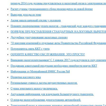
периода 2014 года должны представляться в налоговый орган в электронном ви
Расчет суммы утилизационного сбора производится по новой форме
Выводим доходы из тени
Акция нашла широкий отклик у орловцев
Помните своевременная уплата налогов - гражданский долг каждого гражданин
ПОРЯДОК ПРЕДОСТАВЛЕНИЯ СТАНДАРТНЫХ НАЛОГОВЫХ ВЫЧЕТО
Досудебное урегулирование налоговых споров»
"О внесении изменений в отдельные акты Правительства Российской Федерации
Поторопитесь снять ККТ с учета
ОЦЕНИТЕ КАЧЕСТВО ОБСЛУЖИВАНИЯ. ЭТО ПРОСТО!
Вниманию налогоплательщиков! С 1 января 2017 года вступили в силу изменени
Продавцам алкогольной продукции необходимо приобрести новую ККТ
Информация от Межрайонной ИФНС России №8
Проверка кассового чека
Региональные ставки и льготы имущественных налогов.
Сумма земельного налога увеличилась.
Актуальная информация для владельцев большегрузного транспорта.
О порядке налогообложения дорогостоящих автомобилей.
Транспортный налог в отношении легковых автомобилей стоимостью свыше 3 