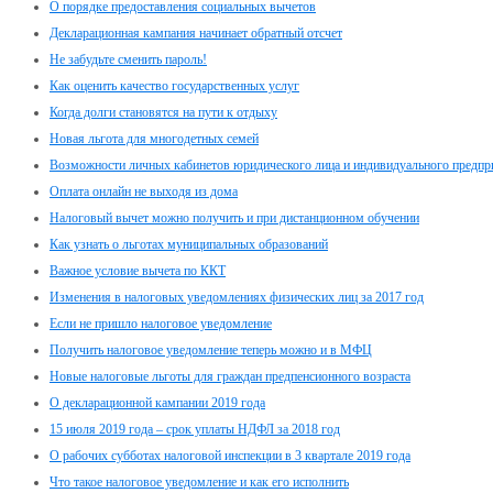
О порядке предоставления социальных вычетов
Декларационная кампания начинает обратный отсчет
Не забудьте сменить пароль!
Как оценить качество государственных услуг
Когда долги становятся на пути к отдыху
Новая льгота для многодетных семей
Возможности личных кабинетов юридического лица и индивидуального предпр
Оплата онлайн не выходя из дома
Налоговый вычет можно получить и при дистанционном обучении
Как узнать о льготах муниципальных образований
Важное условие вычета по ККТ
Изменения в налоговых уведомлениях физических лиц за 2017 год
Если не пришло налоговое уведомление
Получить налоговое уведомление теперь можно и в МФЦ
Новые налоговые льготы для граждан предпенсионного возраста
О декларационной кампании 2019 года
15 июля 2019 года – срок уплаты НДФЛ за 2018 год
О рабочих субботах налоговой инспекции в 3 квартале 2019 года
Что такое налоговое уведомление и как его исполнить