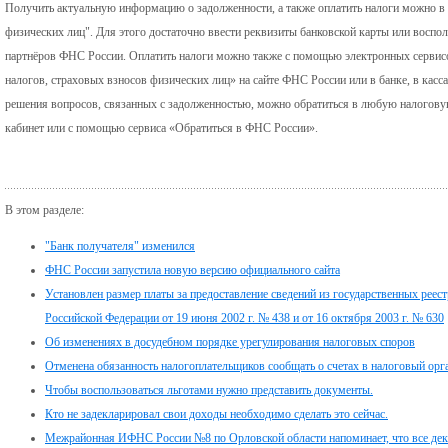
Получить актуальную информацию о задолженности, а также оплатить налоги можно в
физических лиц". Для этого достаточно ввести реквизиты банковской карты или воспол
партнёров ФНС России. Оплатить налоги можно также с помощью электронных сервисо
налогов, страховых взносов физических лиц» на сайте ФНС России или в банке, в касс
решения вопросов, связанных с задолженностью, можно обратиться в любую налогову
кабинет или с помощью сервиса «Обратиться в ФНС России».
В этом разделе:
"Банк получателя" изменился
ФНС России запустила новую версию официального сайта
Установлен размер платы за предоставление сведений из государственных реес
Российской Федерации от 19 июня 2002 г. № 438 и от 16 октября 2003 г. № 630
Об изменениях в досудебном порядке урегулирования налоговых споров
Отменена обязанность налогоплательщиков сообщать о счетах в налоговый орг
Чтобы воспользоваться льготами нужно представить документы.
Кто не задекларировал свои доходы необходимо сделать это сейчас.
Межрайонная ИФНС России №8 по Орловской области напоминает, что все дек