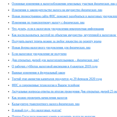
Основные изменения в налогообложении земельных участков физических лиц с
Изменения в законодательстве налога на имущество физических лиц
Новая промостраница сайта ФНС поможет разобраться в налоговых уведомлен
Изменения по транспортному налогу с физических лиц
Что делать, если в налоговом уведомлении некорректная информация
Как воспользоваться льготой по объектам имущества, неучтенной в налоговом
Получить вычет теперь можно за любое лекарство по рецепту врача
Новая форма налогового уведомления для физических лиц
Если налоговое уведомление не получено
Дни открытых дверей для налогоплательщиков – физических лиц!
О рабочих субботах налоговой инспекции в 4 квартале 2019 года
Важные изменения в федеральный закон
Третий этап амнистии капиталов продлится до 29 февраля 2020 года
ФНС и современные технологии в Вашем телефоне
Актуальные вопросы-ответы по итогам проведения Дня открытых дверей 25 ок
Как можно проверить начисления налогов
Калькулятор транспортного налога физических лиц
В новый год – без налоговых долгов!
Портал Госуслуги поможет узнать и оплатить долги по налогам