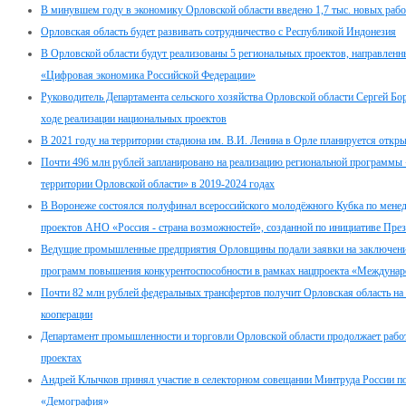
В минувшем году в экономику Орловской области введено 1,7 тыс. новых рабо
Орловская область будет развивать сотрудничество с Республикой Индонезия
В Орловской области будут реализованы 5 региональных проектов, направлен
«Цифровая экономика Российской Федерации»
Руководитель Департамента сельского хозяйства Орловской области Сергей Б
ходе реализации национальных проектов
В 2021 году на территории стадиона им. В.И. Ленина в Орле планируется от
Почти 496 млн рублей запланировано на реализацию региональной программы
территории Орловской области» в 2019-2024 годах
В Воронеже состоялся полуфинал всероссийского молодёжного Кубка по менед
проектов АНО «Россия - страна возможностей», созданной по инициативе Пре
Ведущие промышленные предприятия Орловщины подали заявки на заключение
программ повышения конкурентоспособности в рамках нацпроекта «Междунаро
Почти 82 млн рублей федеральных трансфертов получит Орловская область на
кооперации
Департамент промышленности и торговли Орловской области продолжает работ
проектах
Андрей Клычков принял участие в селекторном совещании Минтруда России по
«Демография»