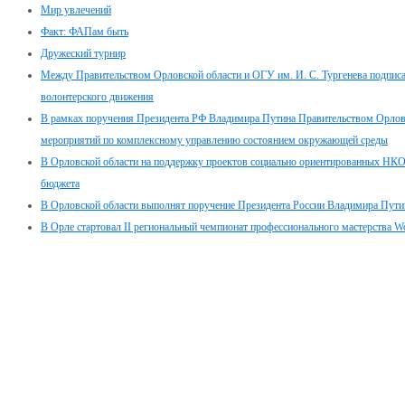
Мир увлечений
Факт: ФАПам быть
Дружеский турнир
Между Правительством Орловской области и ОГУ им. И. С. Тургенева подписа
волонтерского движения
В рамках поручения Президента РФ Владимира Путина Правительством Орловск
мероприятий по комплексному управлению состоянием окружающей среды
В Орловской области на поддержку проектов социально ориентированных НКО 
бюджета
В Орловской области выполнят поручение Президента России Владимира Путин
В Орле стартовал II региональный чемпионат профессионального мастерства Wor