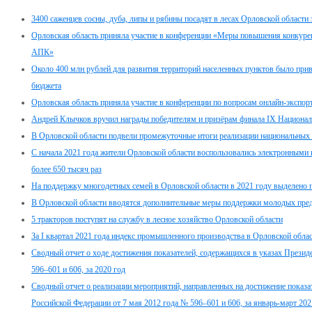
3400 саженцев сосны, дуба, липы и рябины посадят в лесах Орловской области 
Орловская область приняла участие в конференции «Меры повышения конкуре
АПК»
Около 400 млн рублей для развития территорий населенных пунктов было при
бюджета
Орловская область приняла участие в конференции по вопросам онлайн-экспо
Андрей Клычков вручил награды победителям и призёрам финала IX Национа
В Орловской области подвели промежуточные итоги реализации национальных 
С начала 2021 года жители Орловской области воспользовались электронным
более 650 тысяч раз
На поддержку многодетных семей в Орловской области в 2021 году выделено 
В Орловской области вводятся дополнительные меры поддержки молодых пре
5 тракторов поступят на службу в лесное хозяйство Орловской области
За I квартал 2021 года индекс промышленного производства в Орловской обла
Сводный отчет о ходе достижения показателей, содержащихся в указах Презид
596–601 и 606, за 2020 год
Сводный отчет о реализации мероприятий, направленных на достижение показа
Российской Федерации от 7 мая 2012 года № 596–601 и 606, за январь-март 202