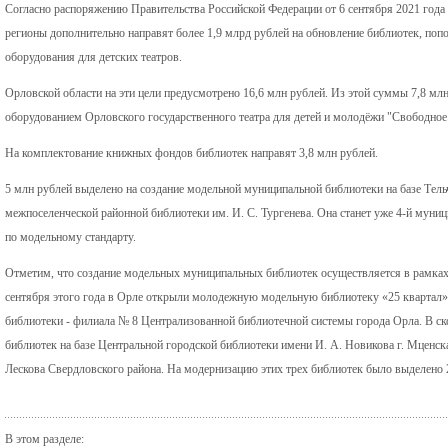
Согласно распоряжению Правительства Российской Федерации от 6 сентября 2021 года
регионы дополнительно направят более 1,9 млрд рублей на обновление библиотек, поп
оборудования для детских театров.
Орловской области на эти цели предусмотрено 16,6 млн рублей. Из этой суммы 7,8 мл
оборудованием Орловского государственного театра для детей и молодёжи "Свободное 
На комплектование книжных фондов библиотек направят 3,8 млн рублей.
5 млн рублей выделено на создание модельной муниципальной библиотеки на базе Тел
межпоселенческой районной библиотеки им. И. С. Тургенева. Она станет уже 4-й муни
по модельному стандарту.
Отметим, что создание модельных муниципальных библиотек осуществляется в рамках 
сентября этого года в Орле открыли молодежную модельную библиотеку «25 квартал
библиотеки - филиала № 8 Централизованной библиотечной системы города Орла. В с
библиотек на базе Центральной городской библиотеки имени И. А. Новикова г. Мценск
Лескова Свердловского района. На модернизацию этих трех библиотек было выделено 
В этом разделе: