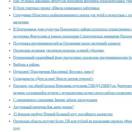
Еще 39 новых школьных автобусов пополнили автопарки образовательных учр
В Орле стартовал проект «Школа социального работника»
Сотрудники Областного реабилитационного центра для детей и подростков с
наградами
В Центральном доме культуры Покровского района состоялось торжественное 
поддержке Фонда кино в рамках реализации Стратегических инициатив Презид
Поддержка предпринимателей на Орловщине носит системный характер
Орловским аграриям увеличили размеры «единой субсидии»
Региональный гарантийный фонд предоставил орловским предпринимателям бо
Выборы в районе.
Отдыхаем! Праздничная Масленица! Веселись, народ!
Солидарность «Дети за мир! Вместе против террора!»
Разговор для общей пользы Начальник отделения ГИБДД ОМВД по Дмитровск
недавно состоявшейся встрече с журналистами подвел итоги работы госавтоинс
С оперативного совещания Зимние заботы земледельцев
Актуальный репортаж Как жить дальше?
15 февраля пройдет Первый Большой круг российского казачества
Орловская область получит более 158 млн рублей на реализацию проекта «Фо
году