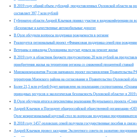
В 2019 году общий объем субсидий, предоставленных Орловской области на р
составляет 397,7 млн рублей
Губернатор области Андрей Клычков принял участие в видеоконференции по в
«Безопасные и качественные автомобильные дороги»
В Орле обсудили вопросы поддержки рождаемости в регионе
Реализуется региональный проект «Финансовая поддержка семей при рождении
Ветераны и инвалиды Орловщины получат деньги на ремонт жилья
В 2019 году в областном бюджете предусмотрено 20 млн рублей на предоставл
приобретения жилья на территории региона со сниженной процентной ставкой
Минэкономразвития России направило проект постановления Правительства РФ
территории Мценского района на согласование в Правительство Орловской обл
Более 21,5 млн рублей будет направлено на реализацию госпрограммы «Охран
природных ресурсов и экологическая безопасность Орловской области» в 2019 
В Орле обсудили итоги и перспективы реализации Федерального проекта «Стар
Андрей Клычков и Президент общероссийской общественной организации «
Орле межрегиональный круглый стол по вопросам поддержки предпринимател
В 2018 году 1457 орловских семей получили государственные пособия в связи
Андрей Клычков провел заседание Экспертного совета по развитию предприни