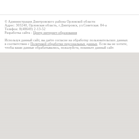
© Администрация Дмитровского района Орловской области
Адрес: 303240, Орловская область, г.Дмитровск, ул.Советская. 84-а
Телефон: 8(48649) 2-13-52
Разработка сайта -
Центр интернет-образования
Используя данный сайт, вы даёте согласие на обработку пользовательских данных
в соответствии с
Политикой обработки персональных данных
. Если вы не хотите,
чтобы ваши данные обрабатывались, пожалуйста, покиньте данный сайт.