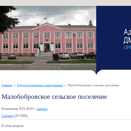
Главная
→
Градостроительное зонирование
→ Малобобровское сельское поселение
Малобобровское сельское поселение
Изменения ПЗЗ 2020 г.
скачать
Скачать
(20.5Mb)
В этом разделе: