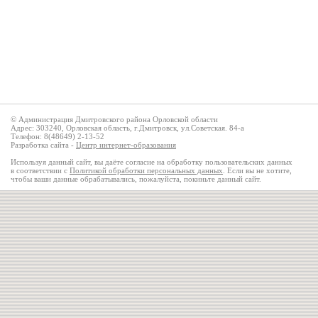
© Администрация Дмитровского района Орловской области
Адрес: 303240, Орловская область, г.Дмитровск, ул.Советская. 84-а
Телефон: 8(48649) 2-13-52
Разработка сайта -
Центр интернет-образования
Используя данный сайт, вы даёте согласие на обработку пользовательских данных
в соответствии с
Политикой обработки персональных данных
. Если вы не хотите,
чтобы ваши данные обрабатывались, пожалуйста, покиньте данный сайт.