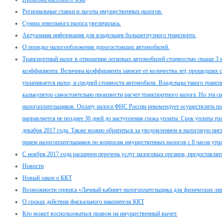
Региональные ставки и льготы имущественных налогов.
Сумма земельного налога увеличилась.
Актуальная информация для владельцев большегрузного транспорта.
О порядке налогообложения дорогостоящих автомобилей.
Транспортный налог в отношении легковых автомобилей стоимостью свыше 3 
коэффициента. Величина коэффициента зависит от количества лет, прошедших с
уплачивается налог, и средней стоимости автомобиля. Владельцы такого тран
калькулятор самостоятельно произвести расчет транспортного налога. Но эта с
налогоплательщиков. Оплату налога ФНС России рекомендует осуществлять по
направляется не позднее 30 дней до наступления срока уплаты. Срок уплаты тр
декабря 2017 года. Также можно обратиться за уведомлением в налоговую инсп
прием налогоплательщиков по вопросам имущественных налогов с 8 часов утра
С ноября 2017 года расширен перечень услуг налоговых органов, предоставл
Новости
Новый закон о ККТ
Возможности сервиса «Личный кабинет налогоплательщика для физических ли
О сроках действия фискального накопителя ККТ
Кто может воспользоваться правом на имущественный вычет.