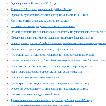
О декларационной кампании 2019 года
15 июля 2019 года – срок уплаты НДФЛ за 2018 год
О рабочих субботах налоговой инспекции в 3 квартале 2019 года
Как не испортить отпуск из-за долгов по налогам
Что такое налоговое уведомление и как его исполнить
Основные изменения в налогообложении земельных участков физических лиц с
Изменения в законодательстве налога на имущество физических лиц
Новая промостраница сайта ФНС поможет разобраться в налоговых уведомлен
Изменения по транспортному налогу с физических лиц
Что делать, если в налоговом уведомлении некорректная информация
Как воспользоваться льготой по объектам имущества, неучтенной в налоговом
Получить вычет теперь можно за любое лекарство по рецепту врача
Новая форма налогового уведомления для физических лиц
Если налоговое уведомление не получено
Дни открытых дверей для налогоплательщиков – физических лиц!
О рабочих субботах налоговой инспекции в 4 квартале 2019 года
Важные изменения в федеральный закон
Третий этап амнистии капиталов продлится до 29 февраля 2020 года
ФНС и современные технологии в Вашем телефоне