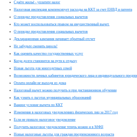
Сдаёте жильё - уплатите налог
Налоговая инспекция компенсирует расходы на ККТ за счет ЕНВД и патента
О порядке предоставления социальных вычетов
Кто может воспользоваться правом на имущественный вычет.
О порядке предоставления социальных вычетов
Декларационная кампания начинает обратный отсчет
Не забудьте сменить пароль!
Как оценить качество государственных услуг
Когда долги становятся на пути к отдыху
Новая льгота для многодетных семей
Возможности личных кабинетов юридического лица и индивидуального предпр
Оплата онлайн не выходя из дома
Налоговый вычет можно получить и при дистанционном обучении
Как узнать о льготах муниципальных образований
Важное условие вычета по ККТ
Изменения в налоговых уведомлениях физических лиц за 2017 год
Если не пришло налоговое уведомление
Получить налоговое уведомление теперь можно и в МФЦ
Новые налоговые льготы для граждан предпенсионного возраста