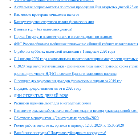
Актуальные вопросы-ответы по итогам проведения Дня открытых дверей 25 ок
Как можно проверить начисления налогов
Калькулятор транспортного налога физических лиц
В новый год – без налоговых долгов!
Портал Госуслуги поможет узнать и оплатить долги по налогам
ФНС России обновила мобильное приложение «Личный кабинет налогоплатель
О рабочих субботах налоговой инспекции в 1 квартале 2020 года
С 1 января 2020 года «самозанятые» налогоплательщики могут вести деятельно
С 2020 года налогоплательщики - физические лица имеют право до срока упла
производить уплату НДФЛ в составе Единого налогового платежа
О порядке декларирования доходов физическими лицами за 2019 год
Порядок предоставления льгот в 2020 году
ДНИ ОТКРЫТЫХ ДВЕРЕЙ 2020!
Расширен перечень льгот для многодетных семей
Изменение режима работы налоговой инспекции в период декларационной кам
Об отмене мероприятия «Дни открытых дверей»-2020
Режим работы налоговых органов в период с 12.05.2020 по 15.05.2020
Ваш бизнес пострадал? Получите субсидию от государства!