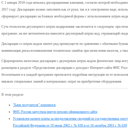
С 1 января 2018 года началась декларационная кампания, согласно которой необходим
2017 году. Декларацию можно заполнить как от руки, так и в электронном виде, испол
сформирует декларацию на бланках необходимой формы с использованием штрих-кода, 
Суть технологии двухмерного штрих-кодирования заключается в следующем: при печа
программе, на нее автоматически наносится двухмерный штрих-код, отражающий сведе
Декларации со штрих-кодом имеют ряд преимуществ по сравнению с обычными бумажн
минимизация риска возникновения технических ошибок при начислении налогов, а так
Сформировать налоговые декларации с двумерным штрих-кодом физические лица мог
размещена в разделе «Представление декларации о доходах» Интернет-сайта ФНС Рос
бесплатными и к каждой программе прилагается подробная инструкция по ее использо
никаких специальных знаний и материальных затрат на приобретение оборудования.
В этом разделе:
"Банк получателя" изменился
ФНС России запустила новую версию официального сайта
Установлен размер платы за предоставление сведений из государственных реес
Российской Федерации от 19 июня 2002 г. № 438 и от 16 октября 2003 г. № 630