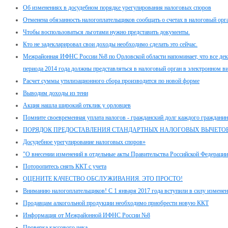
Об изменениях в досудебном порядке урегулирования налоговых споров
Отменена обязанность налогоплательщиков сообщать о счетах в налоговый орг
Чтобы воспользоваться льготами нужно представить документы.
Кто не задекларировал свои доходы необходимо сделать это сейчас.
Межрайонная ИФНС России №8 по Орловской области напоминает, что все дек
периода 2014 года должны представляться в налоговый орган в электронном ви
Расчет суммы утилизационного сбора производится по новой форме
Выводим доходы из тени
Акция нашла широкий отклик у орловцев
Помните своевременная уплата налогов - гражданский долг каждого гражданин
ПОРЯДОК ПРЕДОСТАВЛЕНИЯ СТАНДАРТНЫХ НАЛОГОВЫХ ВЫЧЕТО
Досудебное урегулирование налоговых споров»
"О внесении изменений в отдельные акты Правительства Российской Федерации
Поторопитесь снять ККТ с учета
ОЦЕНИТЕ КАЧЕСТВО ОБСЛУЖИВАНИЯ. ЭТО ПРОСТО!
Вниманию налогоплательщиков! С 1 января 2017 года вступили в силу изменени
Продавцам алкогольной продукции необходимо приобрести новую ККТ
Информация от Межрайонной ИФНС России №8
Проверка кассового чека