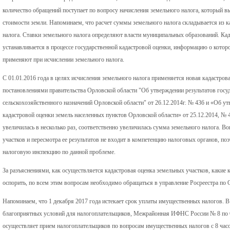
количество обращений поступает по вопросу начисления земельного налога, который вы
стоимости земли. Напоминаем, что расчет суммы земельного налога складывается из к
налога. Ставки земельного налога определяют власти муниципальных образований. Ка
устанавливается в процессе государственной кадастровой оценки, информацию о котор
применяют при исчислении земельного налога.
С 01.01.2016 года в целях исчисления земельного налога применяется новая кадастров
постановлениями правительства Орловской области "Об утверждении результатов госу
сельскохозяйственного назначений Орловской области" от 26.12.2014г. № 436 и «Об ут
кадастровой оценки земель населенных пунктов Орловской области» от 25.12.2014, № 
увеличилась в несколько раз, соответственно увеличилась сумма земельного налога. 
участков и пересмотра ее результатов не входит в компетенцию налоговых органов, поэ
налоговую инспекцию по данной проблеме.
За разъяснениями, как осуществляется кадастровая оценка земельных участков, какие
оспорить, по всем этим вопросам необходимо обращаться в управление Росреестра по 
Напоминаем, что 1 декабря 2017 года истекает срок уплаты имущественных налогов. В 
благоприятных условий для налогоплательщиков, Межрайонная ИФНС России № 8 по О
осуществляет прием налогоплательщиков по вопросам имущественных налогов с 8 часо