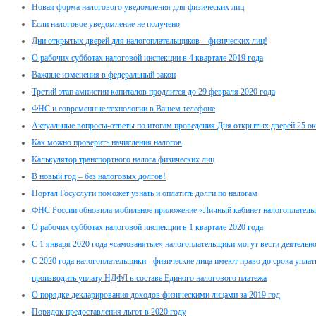
Новая форма налогового уведомления для физических лиц
Если налоговое уведомление не получено
Дни открытых дверей для налогоплательщиков – физических лиц!
О рабочих субботах налоговой инспекции в 4 квартале 2019 года
Важные изменения в федеральный закон
Третий этап амнистии капиталов продлится до 29 февраля 2020 года
ФНС и современные технологии в Вашем телефоне
Актуальные вопросы-ответы по итогам проведения Дня открытых дверей 25 ок
Как можно проверить начисления налогов
Калькулятор транспортного налога физических лиц
В новый год – без налоговых долгов!
Портал Госуслуги поможет узнать и оплатить долги по налогам
ФНС России обновила мобильное приложение «Личный кабинет налогоплатель
О рабочих субботах налоговой инспекции в 1 квартале 2020 года
С 1 января 2020 года «самозанятые» налогоплательщики могут вести деятельно
С 2020 года налогоплательщики - физические лица имеют право до срока упла
производить уплату НДФЛ в составе Единого налогового платежа
О порядке декларирования доходов физическими лицами за 2019 год
Порядок предоставления льгот в 2020 году