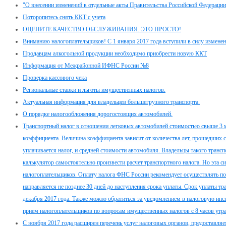
"О внесении изменений в отдельные акты Правительства Российской Федерации
Поторопитесь снять ККТ с учета
ОЦЕНИТЕ КАЧЕСТВО ОБСЛУЖИВАНИЯ. ЭТО ПРОСТО!
Вниманию налогоплательщиков! С 1 января 2017 года вступили в силу изменени
Продавцам алкогольной продукции необходимо приобрести новую ККТ
Информация от Межрайонной ИФНС России №8
Проверка кассового чека
Региональные ставки и льготы имущественных налогов.
Актуальная информация для владельцев большегрузного транспорта.
О порядке налогообложения дорогостоящих автомобилей.
Транспортный налог в отношении легковых автомобилей стоимостью свыше 3 
коэффициента. Величина коэффициента зависит от количества лет, прошедших с
уплачивается налог, и средней стоимости автомобиля. Владельцы такого тран
калькулятор самостоятельно произвести расчет транспортного налога. Но эта с
налогоплательщиков. Оплату налога ФНС России рекомендует осуществлять по
направляется не позднее 30 дней до наступления срока уплаты. Срок уплаты тр
декабря 2017 года. Также можно обратиться за уведомлением в налоговую инсп
прием налогоплательщиков по вопросам имущественных налогов с 8 часов утра
С ноября 2017 года расширен перечень услуг налоговых органов, предоставл