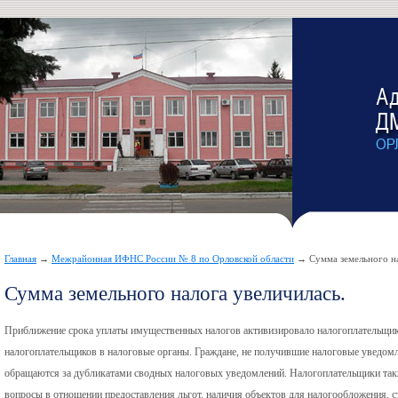
Главная
→
Межрайонная ИФНС России № 8 по Орловской области
→ Сумма земельного на
Сумма земельного налога увеличилась.
Приближение срока уплаты имущественных налогов активизировало налогоплательщико
налогоплательщиков в налоговые органы. Граждане, не получившие налоговые уведомл
обращаются за дубликатами сводных налоговых уведомлений. Налогоплательщики так
вопросы в отношении предоставления льгот, наличия объектов для налогообложения, с