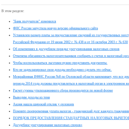
В этом разделе:
"Банк получателя" изменился
ФНС России запустила новую версию официального сайта
Установлен размер платы за предоставление сведений из государственных реес
Российской Федерации от 19 июня 2002 г. № 438 и от 16 октября 2003 г. № 630
Об изменениях в досудебном порядке урегулирования налоговых споров
Отменена обязанность налогоплательщиков сообщать о счетах в налоговый орг
Чтобы воспользоваться льготами нужно представить документы.
Кто не задекларировал свои доходы необходимо сделать это сейчас.
Межрайонная ИФНС России №8 по Орловской области напоминает, что все дек
периода 2014 года должны представляться в налоговый орган в электронном ви
Расчет суммы утилизационного сбора производится по новой форме
Выводим доходы из тени
Акция нашла широкий отклик у орловцев
Помните своевременная уплата налогов - гражданский долг каждого гражданин
ПОРЯДОК ПРЕДОСТАВЛЕНИЯ СТАНДАРТНЫХ НАЛОГОВЫХ ВЫЧЕТО
Досудебное урегулирование налоговых споров»