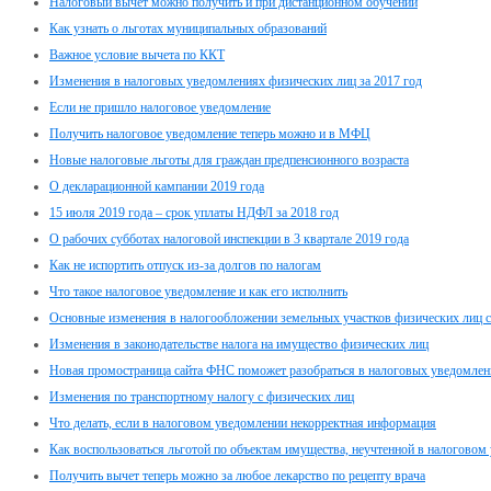
Налоговый вычет можно получить и при дистанционном обучении
Как узнать о льготах муниципальных образований
Важное условие вычета по ККТ
Изменения в налоговых уведомлениях физических лиц за 2017 год
Если не пришло налоговое уведомление
Получить налоговое уведомление теперь можно и в МФЦ
Новые налоговые льготы для граждан предпенсионного возраста
О декларационной кампании 2019 года
15 июля 2019 года – срок уплаты НДФЛ за 2018 год
О рабочих субботах налоговой инспекции в 3 квартале 2019 года
Как не испортить отпуск из-за долгов по налогам
Что такое налоговое уведомление и как его исполнить
Основные изменения в налогообложении земельных участков физических лиц с
Изменения в законодательстве налога на имущество физических лиц
Новая промостраница сайта ФНС поможет разобраться в налоговых уведомлен
Изменения по транспортному налогу с физических лиц
Что делать, если в налоговом уведомлении некорректная информация
Как воспользоваться льготой по объектам имущества, неучтенной в налоговом
Получить вычет теперь можно за любое лекарство по рецепту врача