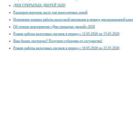
ДНИ ОТКРЫТЫХ ДВЕРЕЙ 2020!
Расширен перечень льгот для многодетных семей
Изменение режима работы налоговой инспекции в период декларационной кам
Об отмене мероприятия «Дни открытых дверей»-2020
Режим работы налоговых органов в период с 12.05.2020 по 15.05.2020
Ваш бизнес пострадал? Получите субсидию от государства!
Режим работы налоговых органов в период с 18.05.2020 по 22.05.2020