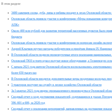
В этом разделе:
3400 саженцев сосны, дуба, липы и рябины посадят в лесах Орловской области 
Орловская область приняла участие в конференции «Меры повышения конкуре
АПК»
Около 400 млн рублей для развития территорий населенных пунктов было при
бюджета
Орловская область приняла участие в конференции по вопросам онлайн-экспо
Андрей Клычков вручил награды победителям и призёрам финала IX Национа
В Орловской области подвели промежуточные итоги реализации национальных 
Орловский ТЮЗ и театр кукол получат новое оборудование, а Тельченскую се
С начала 2021 года жители Орловской области воспользовались электронным
более 650 тысяч раз
В Орловской области вводятся дополнительные меры поддержки молодых пре
5 тракторов поступят на службу в лесное хозяйство Орловской области
За I квартал 2021 года индекс промышленного производства в Орловской обла
Сводный отчет о ходе достижения показателей, содержащихся в указах Презид
596–601 и 606, за 2020 год
Сводный отчет о реализации мероприятий, направленных на достижение показа