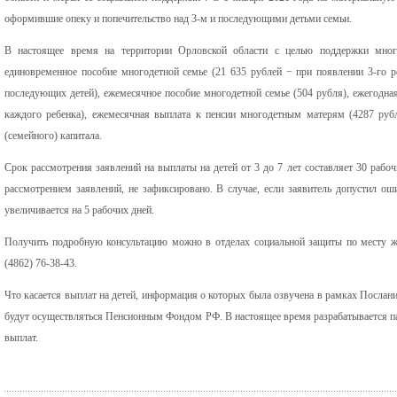
оформившие опеку и попечительство над 3-м и последующими детьми семьи.
В настоящее время на территории Орловской области с целью поддержки мног
единовременное пособие многодетной семье (21 635 рублей − при появлении 3-го р
последующих детей), ежемесячное пособие многодетной семье (504 рубля), ежегодная
каждого ребенка), ежемесячная выплата к пенсии многодетным матерям (4287 рубл
(семейного) капитала.
Срок рассмотрения заявлений на выплаты на детей от 3 до 7 лет составляет 30 рабо
рассмотрением заявлений, не зафиксировано. В случае, если заявитель допустил ош
увеличивается на 5 рабочих дней.
Получить подробную консультацию можно в отделах социальной защиты по месту жи
(4862) 76-38-43.
Что касается выплат на детей, информация о которых была озвучена в рамках Посла
будут осуществляться Пенсионным Фондом РФ. В настоящее время разрабатывается п
выплат.