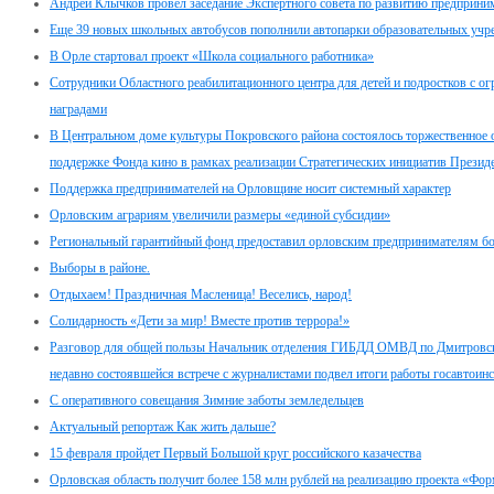
Андрей Клычков провел заседание Экспертного совета по развитию предприни
Еще 39 новых школьных автобусов пополнили автопарки образовательных учр
В Орле стартовал проект «Школа социального работника»
Сотрудники Областного реабилитационного центра для детей и подростков с
наградами
В Центральном доме культуры Покровского района состоялось торжественное 
поддержке Фонда кино в рамках реализации Стратегических инициатив Презид
Поддержка предпринимателей на Орловщине носит системный характер
Орловским аграриям увеличили размеры «единой субсидии»
Региональный гарантийный фонд предоставил орловским предпринимателям бо
Выборы в районе.
Отдыхаем! Праздничная Масленица! Веселись, народ!
Солидарность «Дети за мир! Вместе против террора!»
Разговор для общей пользы Начальник отделения ГИБДД ОМВД по Дмитровск
недавно состоявшейся встрече с журналистами подвел итоги работы госавтоинс
С оперативного совещания Зимние заботы земледельцев
Актуальный репортаж Как жить дальше?
15 февраля пройдет Первый Большой круг российского казачества
Орловская область получит более 158 млн рублей на реализацию проекта «Фо