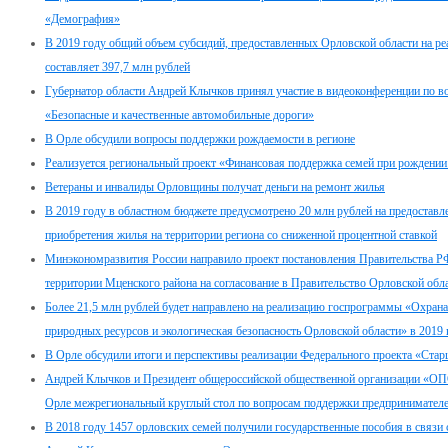
«Демография»
В 2019 году общий объем субсидий, предоставленных Орловской области на р
составляет 397,7 млн рублей
Губернатор области Андрей Клычков принял участие в видеоконференции по в
«Безопасные и качественные автомобильные дороги»
В Орле обсудили вопросы поддержки рождаемости в регионе
Реализуется региональный проект «Финансовая поддержка семей при рождении
Ветераны и инвалиды Орловщины получат деньги на ремонт жилья
В 2019 году в областном бюджете предусмотрено 20 млн рублей на предоставл
приобретения жилья на территории региона со сниженной процентной ставкой
Минэкономразвития России направило проект постановления Правительства РФ
территории Мценского района на согласование в Правительство Орловской обл
Более 21,5 млн рублей будет направлено на реализацию госпрограммы «Охран
природных ресурсов и экологическая безопасность Орловской области» в 2019 
В Орле обсудили итоги и перспективы реализации Федерального проекта «Стар
Андрей Клычков и Президент общероссийской общественной организации «
Орле межрегиональный круглый стол по вопросам поддержки предпринимател
В 2018 году 1457 орловских семей получили государственные пособия в связи