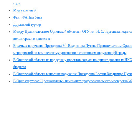
году
Мир увлечений
Факт: ФАПам быть
Дружеский турнир
Между Правительством Орловской области и ОГУ им. И. С. Тургенева подписа
волонтерского движения
В рамках поручения Президента РФ Владимира Путина Правительством Орловск
мероприятий по комплексному управлению состоянием окружающей среды
В Орловской области на поддержку проектов социально ориентированных НКО 
бюджета
В Орловской области выполнят поручение Президента России Владимира Путин
В Орле стартовал II региональный чемпионат профессионального мастерства Wor