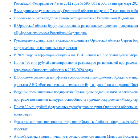
Российской Федерации от 7 мая 2012 года № 596–601 и 606, за январь-март 202
В минувшем году в экономику Орловской области введено 1,7 тыс. новых рабо
Орловская область будет развивать сотрудничество с Республикой Индонезия
В Орловской области будут реализованы 5 региональных проектов, направлен
«Цифровая экономика Российской Федерации»
Руководитель Департамента сельского хозяйства Орловской области Сергей Б
ходе реализации национальных проектов
В 2021 году на территории стадиона им. В.И. Ленина в Орле планируется от
Почти 496 млн рублей запланировано на реализацию региональной программы
территории Орловской области» в 2019-2024 годах
В Воронеже состоялся полуфинал всероссийского молодёжного Кубка по менед
проектов АНО «Россия - страна возможностей», созданной по инициативе Пре
Ведущие промышленные предприятия Орловщины подали заявки на заключение
программ повышения конкурентоспособности в рамках нацпроекта «Междунаро
Почти 82 млн рублей федеральных трансфертов получит Орловская область на
кооперации
Департамент промышленности и торговли Орловской области продолжает работ
проектах
Андрей Клычков принял участие в селекторном совещании Минтруда России по